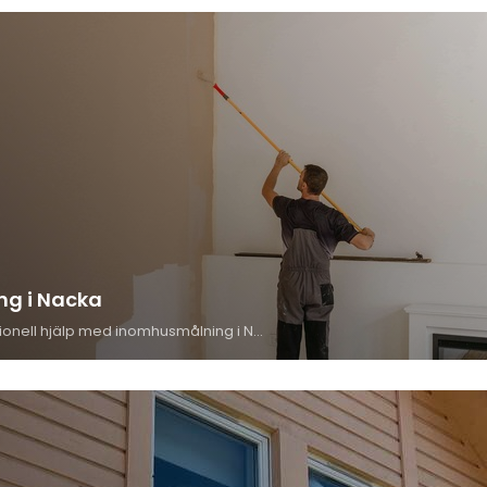
g i Nacka
Letar du efter professionell hjälp med inomhusmålning i Nacka? Vi erbjuder skräddarsydda lösningar för väggar, tak och snickerier med fokus på kvalitet och precision. Skapa en trivsam inomhusmiljö med hjälp av våra erfarna målare i Nacka.