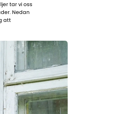
er tar vi oss
nader. Nedan
g att