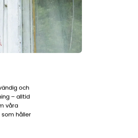
nvändig och
ng – alltid
om våra
r som håller