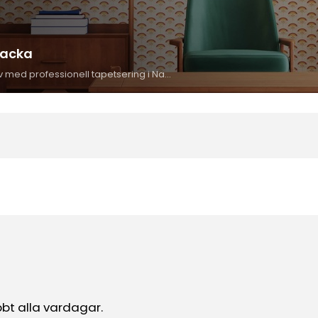
Nacka
Ge dina väggar nytt liv med professionell tapetsering i Nacka. Vi hjälper dig med allt från val av tapeter till perfekt applicering – alltid med noggrannhet och känsla för detaljer. Kontakta oss för kostnadsfri offert och rådgivning.
bbt alla vardagar.