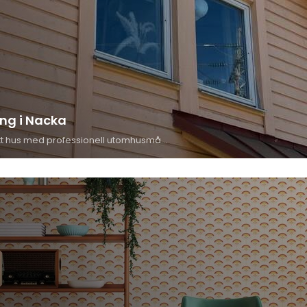
ng i Nacka
Skydda och förnya ditt hus med professionell utomhusmålning i Nacka. Vi erbjuder hållbara lösningar för fasader, fönster och detaljer – alltid med noggrant utfört arbete. Kontakta oss för rådgivning och få en kostnadsfri offert.