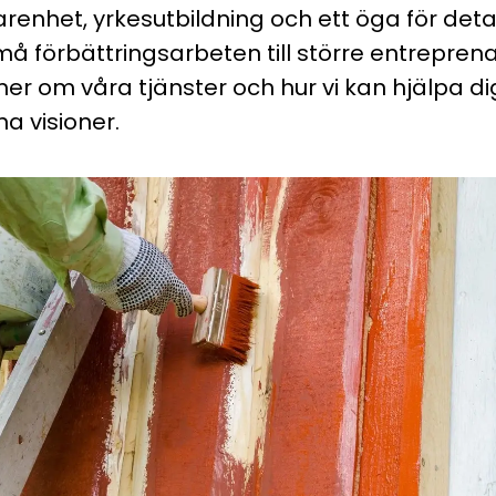
renhet, yrkesutbildning och ett öga för detalj
små förbättringsarbeten till större entrepre
er om våra tjänster och hur vi kan hjälpa di
na visioner.