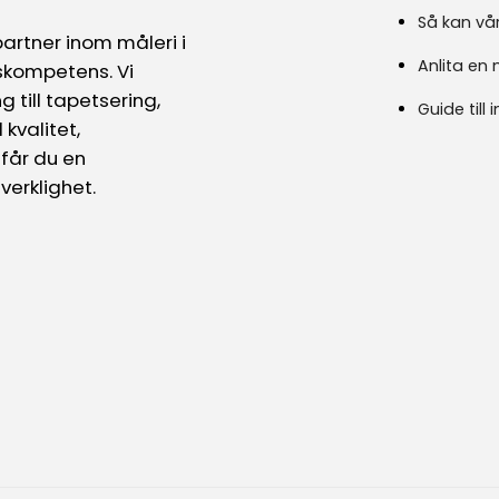
Så kan vå
partner inom måleri i
Anlita en 
skompetens. Vi
 till tapetsering,
Guide till 
kvalitet,
får du en
verklighet.