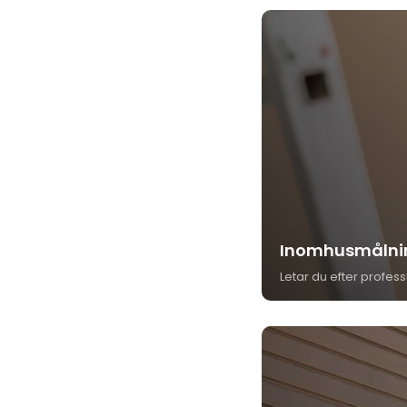
Inomhusmålnin