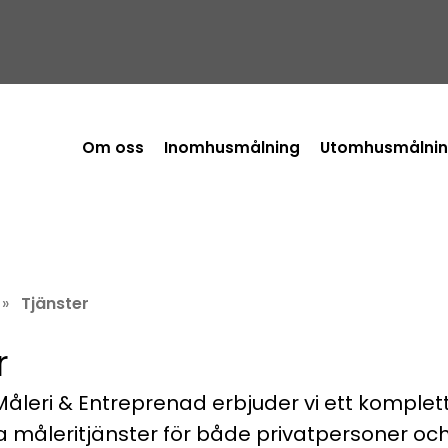
Om oss
Inomhusmålning
Utomhusmålni
»
Tjänster
r
åleri & Entreprenad erbjuder vi ett komplet
a måleritjänster för både privatpersoner och