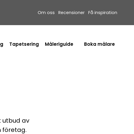
Om oss
Recensioner
Få inspiration
ng
Tapetsering
Måleriguide
Boka målare
t utbud av
 företag.