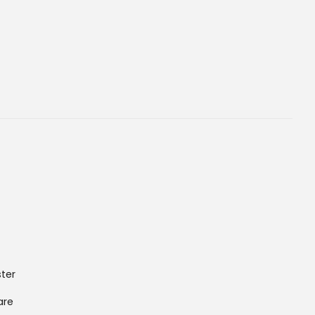
ter
are