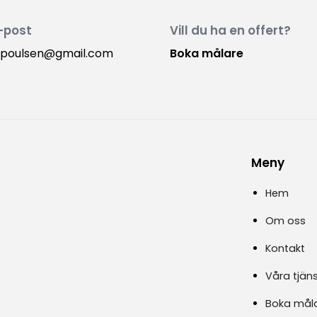
-post
Vill du ha en offert?
.poulsen@gmail.com
Boka målare
Meny
Hem
Om oss
Kontakt
Våra tjäns
Boka mål